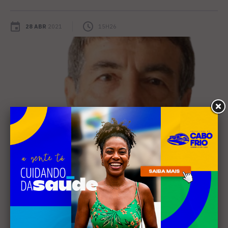
28 ABR
2021
15H26
O Brasil fora dos trilhos
Neste ano comemoramos 167 anos do inicio