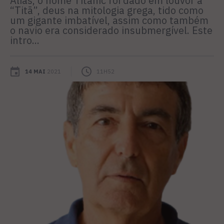
Aliás, o nome Titanic foi dado em louvor a
“Titã”, deus na mitologia grega, tido como
um gigante imbatível, assim como também
o navio era considerado insubmergível. Este
intro...
14 MAI
2021
11H52