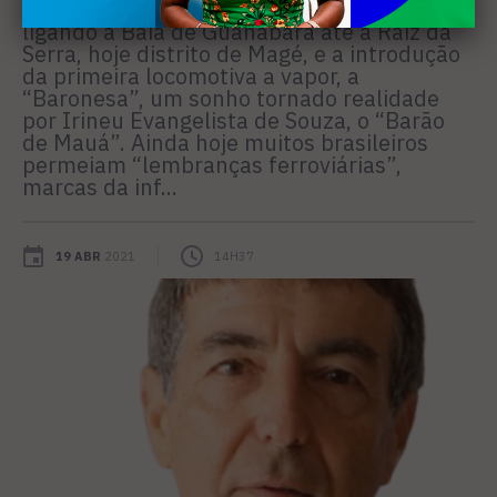
de operação da primeira ferrovia brasileira,
ligando a Baia de Guanabara até a Raiz da
Serra, hoje distrito de Magé, e a introdução
da primeira locomotiva a vapor, a
“Baronesa”, um sonho tornado realidade
por Irineu Evangelista de Souza, o “Barão
de Mauá”. Ainda hoje muitos brasileiros
permeiam “lembranças ferroviárias”,
marcas da inf...
19 ABR
2021
14H37