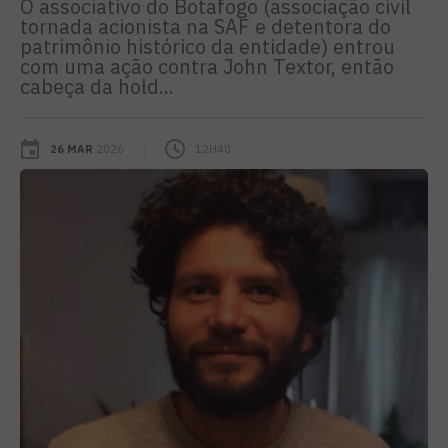
O associativo do Botafogo (associação civil
tornada acionista na SAF e detentora do
patrimônio histórico da entidade) entrou
com uma ação contra John Textor, então
cabeça da hold...
26 MAR
2026
12H40