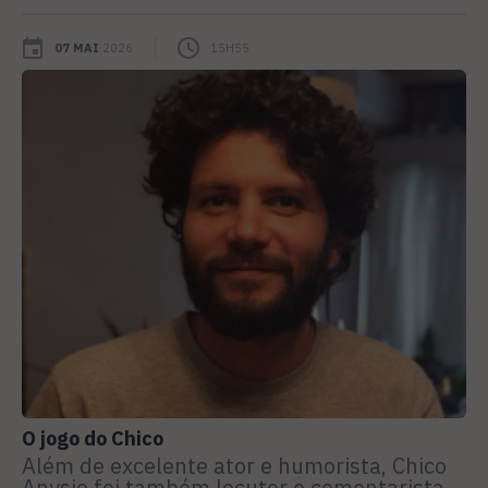
07 MAI
2026
15H55
O jogo do Chico
Além de excelente ator e humorista, Chico
Anysio foi também locutor e comentarista