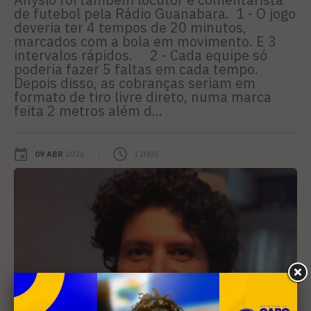
de futebol pela Rádio Guanabara. 1 - O jogo
deveria ter 4 tempos de 20 minutos,
marcados com a bola em movimento. E 3
intervalos rápidos. 2 - Cada equipe só
poderia fazer 5 faltas em cada tempo.
Depois disso, as cobranças seriam em
formato de tiro livre direto, numa marca
feita 2 metros além d...
09 ABR
2026
12H05