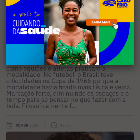
Jogo camaleônico
O jogo esportivo profissional é vivo e muda.
Seja por novas regras envolvendo a inserção
de tecnologias digitais, seja pela maneira
como equipes e atletas praticam a
modalidade. No futebol, o Brasil teve
dificuldades na Copa de 1966 porque a
modalidade havia ficado mais física e veloz.
Marcação forte, diminuindo os espaços e o
tempo para se pensar no que fazer com a
bola. Filosoficamente f...
02 ABR
2026
12H56