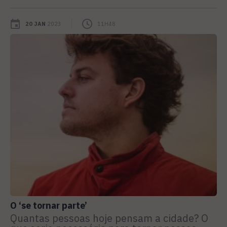
20 JAN
2023
11H48
O ‘se tornar parte’
Quantas pessoas hoje pensam a cidade? O