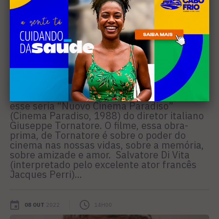
A força e beleza do imaginário em Nuovo Cinema
Paradiso
Se tivesse um filme, um único filme, que
pudesse escolher de todos que vi na vida,
esse seria “Nuovo Cinema Paradiso”
(Cinema Paradiso, 1988) do diretor italiano
Giuseppe Tornatore. O filme, essa obra-
prima, de Tornatore é sobre o poder do
cinema nas nossas vidas, sobre a memória,
sobre amizade e amor. Salvatore Di Vita
(interpretado pelo excelente ator francês
Jacques Perri)...
08 OUT
2022
14H00