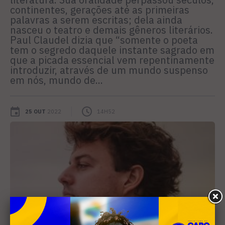
continentes, gerações até as primeiras
palavras a serem escritas; dela ainda
nasceu o teatro e demais gêneros literários.
Paul Claudel dizia que “somente o poeta
tem o segredo daquele instante sagrado em
que a picada essencial vem repentinamente
introduzir, através de um mundo suspenso
em nós, mundo de...
25 OUT
2022
14H52