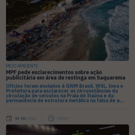
MEIO AMBIENTE
MPF pede esclarecimentos sobre ação
publicitária em área de restinga em Saquarema
Ofícios foram enviados à GWM Brasil, WSL, Inea e
Prefeitura para esclarecer as circunstâncias da
circulação de veículos na Praia de Itaúna e da
permanência de estrutura metálica na faixa de a...
03 JUL
2026
16H20