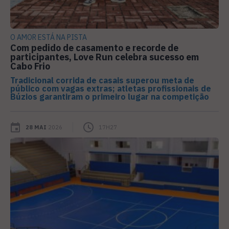
O AMOR ESTÁ NA PISTA
Com pedido de casamento e recorde de
participantes, Love Run celebra sucesso em
Cabo Frio
Tradicional corrida de casais superou meta de
público com vagas extras; atletas profissionais de
Búzios garantiram o primeiro lugar na competição
28 MAI
2026
17H27