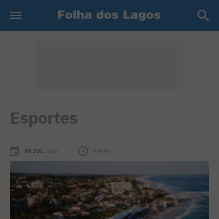
Esportes
09 JUL
2026
09H09