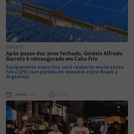
ESPORTE
Após quase dez anos fechado, Ginásio Alfredo
Barreto é reinaugurado em Cabo Frio
Equipamento esportivo será reaberto nesta sexta-
feira (29) com partida de showbol entre Brasil e
Argentina
26 MAI
2026
11H59