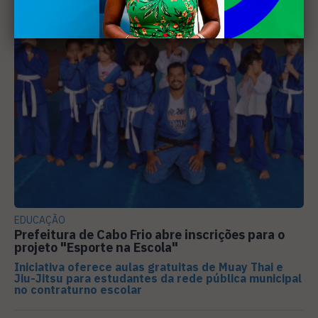
EDUCAÇÃO
Prefeitura de Cabo Frio abre inscrições para o
projeto "Esporte na Escola"
Iniciativa oferece aulas gratuitas de Muay Thai e
Jiu-Jitsu para estudantes da rede pública municipal
no contraturno escolar