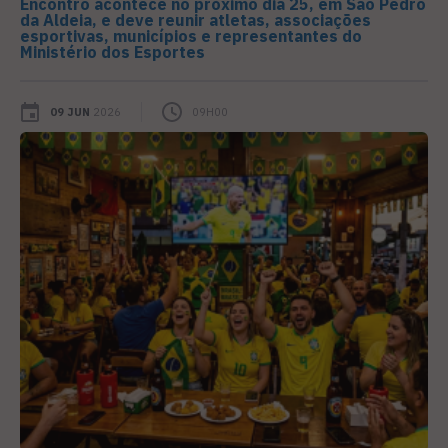
Encontro acontece no próximo dia 25, em São Pedro
da Aldeia, e deve reunir atletas, associações
esportivas, municípios e representantes do
Ministério dos Esportes
09 JUN
2026
09H00