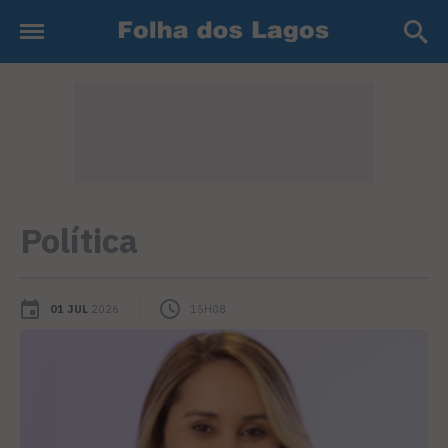
Política
01 JUL
2026
15H08