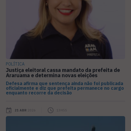
POLÍTICA
Justiça eleitoral cassa mandato da prefeita de
Araruama e determina novas eleições
Defesa afirma que sentença ainda não foi publicada
oficialmente e diz que prefeita permanece no cargo
enquanto recorre da decisão
21 ABR
2026
13H55