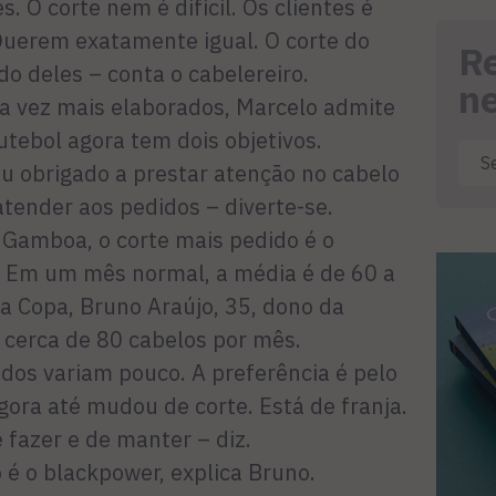
s. O corte nem é difícil. Os clientes é
Querem exatamente igual. O corte do
R
o deles – conta o cabelereiro.
n
a vez mais elaborados, Marcelo admite
utebol agora tem dois objetivos.
ou obrigado a prestar atenção no cabelo
tender aos pedidos – diverte-se.
 Gamboa, o corte mais pedido é o
l. Em um mês normal, a média é de 60 a
a Copa, Bruno Araújo, 35, dono da
z cerca de 80 cabelos por mês.
dos variam pouco. A preferência é pelo
ora até mudou de corte. Está de franja.
 fazer e de manter – diz.
 é o blackpower, explica Bruno.