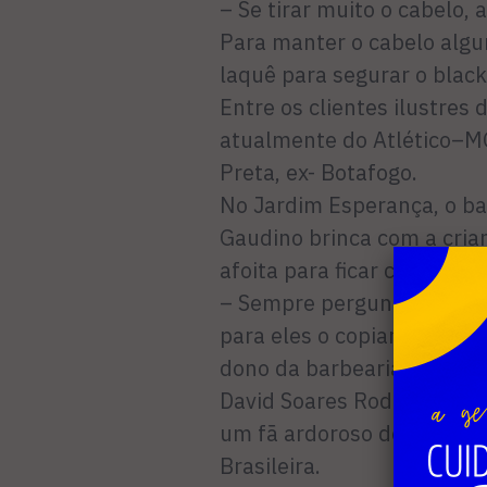
– Se tirar muito o cabelo,
Para manter o cabelo alg
laquê para segurar o blac
Entre os clientes ilustres 
atualmente do Atlético–MG
Preta, ex- Botafogo.
No Jardim Esperança, o ba
Gaudino brinca com a cri
afoita para ficar como Ney
– Sempre pergunto quant
para eles o copiarem – diss
dono da barbearia Edson C
David Soares Rodrigues, d
um fã ardoroso do craque 
Brasileira.