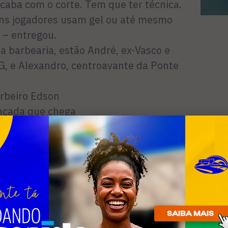
 acaba com o corte. Tem que ter técnica.
uns jogadores usam gel ou até mesmo
k – entregou.
da barbearia, estão André, ex-Vasco e
, e Alexandro, centroavante da Ponte
rbeiro Edson
ançada que chega
mar.
o o Neymar paga
e, entre risos, o
abeleireiros.
e apenas 11 anos, é
da Seleção