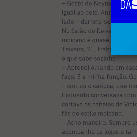
– Gosto do Neymar, por iss
igual ao dele. Antes eu es
lado – derrete-se o menino
No Salão do Deiverson, ta
moicano é quase unanimid
Teixeira, 21, trabalha há 
o que sabe sozinho.
– Aprendi olhando em casa
faço. É a minha função. G
– contou o carioca, que mo
Enquanto conversava com 
cortava os cabelos de Vict
fãs do estilo moicano.
– Acho maneiro. Sempre use
acompanho os jogos e tam