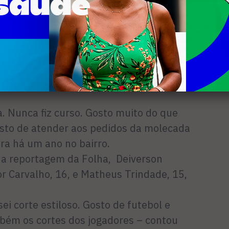
o corto o cabelo
tava com o corte que ele usava para o
.
mbém no Jardim, não é diferente. O
ade. O barbeiro Deiverson Magela
15 anos no ramo e diz que aprendeu tudo
. Nunca fiz curso. Gosto muito do que
osto de atender aos pedidos da molecada
ra há um ano no bairro.
a reportagem da Folha, Deiverson
or Carvalho, 16, e Matheus Trindade, 15,
i corte estiloso. Gosto de futebol e
bém os cortes dos jogadores – contou