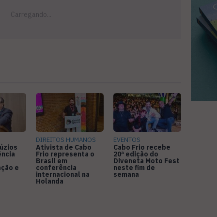
DIREITOS HUMANOS
EVENTOS
úzios
Ativista de Cabo
Cabo Frio recebe
ência
Frio representa o
20ª edição do
Brasil em
Diveneta Moto Fest
ação e
conferência
neste fim de
internacional na
semana
Holanda