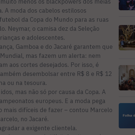
, e muito menos os blackpowers dos meias
ca. A moda dos cabelos estilosos
futebol da Copa do Mundo para as ruas
lo. Neymar, o camisa dez da Seleção
 crianças e adolescentes.
rança, Gamboa e do Jacaré garantem que
Mundial, mas fazem um alerta: nem
m aos cortes desejados. Por isso, é
 também desembolsar entre R$ 8 e R$ 12
ina ou na tesoura.
dos, mas não só por causa da Copa. A
ampeonatos europeus. E a moda pega
 mais difíceis de fazer – contou Marcelo
arcelo, no Jacaré.
agradar a exigente clientela.