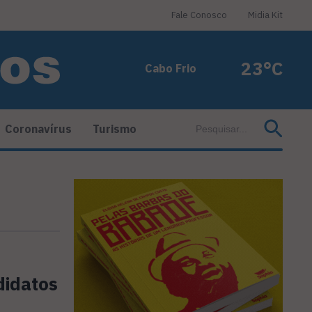
Fale Conosco
Midia Kit
23°C
Cabo Frio
Coronavírus
Turismo
didatos