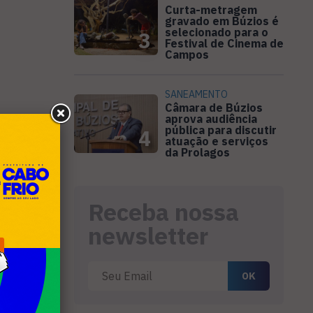
Curta-metragem
gravado em Búzios é
selecionado para o
3
Festival de Cinema de
Campos
SANEAMENTO
Câmara de Búzios
aprova audiência
pública para discutir
4
atuação e serviços
da Prolagos
Receba nossa
newsletter