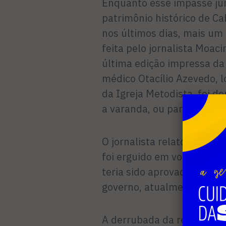
Enquanto esse impasse jur
patrimônio histórico de C
nos últimos dias, mais um 
feita pelo jornalista Moac
última edição impressa da 
médico Otacílio Azevedo, 
da Igreja Metodista, foi d
a varanda, ou parte dela”.
O jornalista relatou que u
foi erguido em volta da ca
teria sido aprovada em 20
governo, atualmente a cas
A derrubada da residência