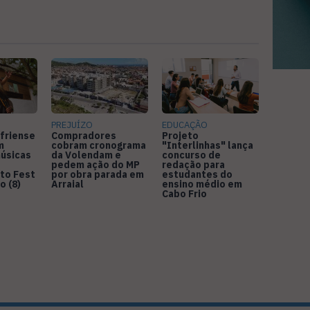
PREJUÍZO
EDUCAÇÃO
friense
Compradores
Projeto
m
cobram cronograma
"Interlinhas" lança
úsicas
da Volendam e
concurso de
pedem ação do MP
redação para
to Fest
por obra parada em
estudantes do
o (8)
Arraial
ensino médio em
Cabo Frio