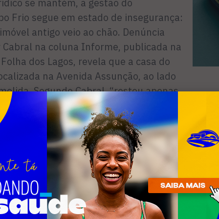
ídico se mantém, a gestão do
abo Frio segue em estado de insegurança:
imóvel antigo veio ao chão. Denúncia
ir Cabral na coluna Informe, publicada na
Folha dos Lagos, revela que a casa do
localizada na Avenida Assunção, ao lado
emolida. Segundo Cabral, “restou apenas
m muro de cerca de 2,5 metros de altura
sa, dificultando a visão da demolição, que
23 pelo Imupac. Segundo fontes do
a pertence à Igreja Metodista.
 de Otacílio Azevedo não é um fato