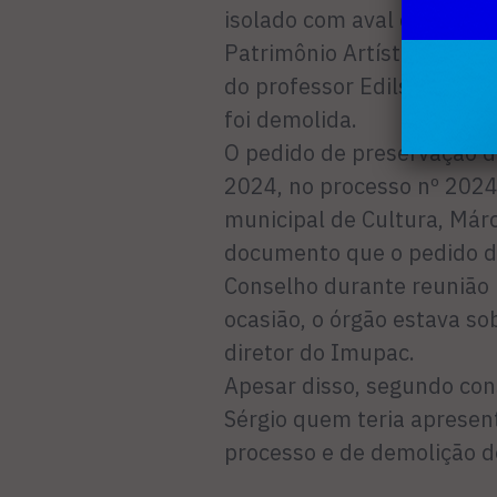
isolado com aval do Imupa
Patrimônio Artístico e Cul
do professor Edilson Duar
foi demolida.
O pedido de preservação d
2024, no processo nº 2024
municipal de Cultura, Már
documento que o pedido d
Conselho durante reunião r
ocasião, o órgão estava so
diretor do Imupac.
Apesar disso, segundo cons
Sérgio quem teria apresen
processo e de demolição d