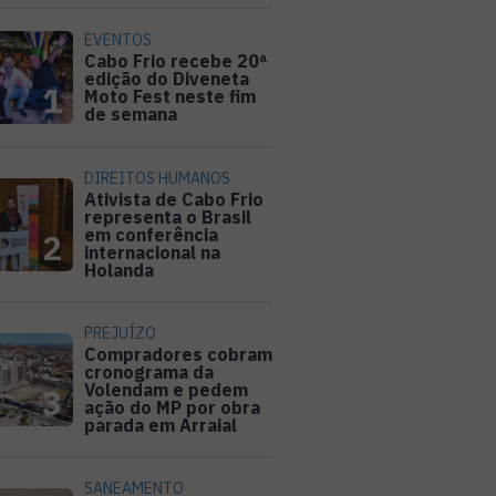
EVENTOS
Cabo Frio recebe 20ª
edição do Diveneta
1
Moto Fest neste fim
de semana
DIREITOS HUMANOS
Ativista de Cabo Frio
representa o Brasil
em conferência
2
internacional na
Holanda
PREJUÍZO
Compradores cobram
cronograma da
Volendam e pedem
3
ação do MP por obra
parada em Arraial
SANEAMENTO