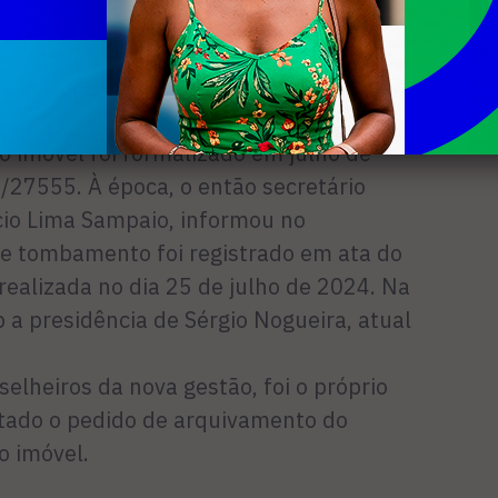
c e do Conselho Municipal do
tural. Em agosto do ano passado, a casa
te, na Avenida Teixeira e Souza, também
o imóvel foi formalizado em julho de
/27555. À época, o então secretário
cio Lima Sampaio, informou no
e tombamento foi registrado em ata do
ealizada no dia 25 de julho de 2024. Na
b a presidência de Sérgio Nogueira, atual
elheiros da nova gestão, foi o próprio
tado o pedido de arquivamento do
o imóvel.