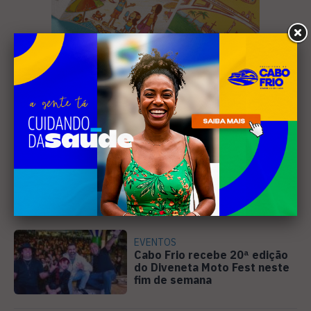
Leia Também
EVENTOS
Cabo Frio recebe 20ª edição
do Diveneta Moto Fest neste
fim de semana