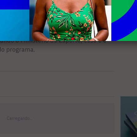
inscrição e o cumprimento dos requisitos,
automaticamente o benefício, já que a
rsos disponíveis e de critérios técnicos
Em 2026, o Bolsa Atleta teve 10.885
ndo o Ministério do Esporte, esse é o
do programa.