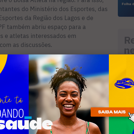
tantes do Ministério dos Esportes, das
Esportes da Região dos Lagos e de
MPF também abriu espaço para a
s e atletas interessados em
R
com as discussões.
n
uma iniciativa do Ministério do Esporte
tletas de alto rendimento. O benefício é
templa seis categorias: Atleta de Base,
nacional,
olímpico e Pódio.
me a categoria, começando em R$ 410
tudantis, chegando a R$ 16.629 na