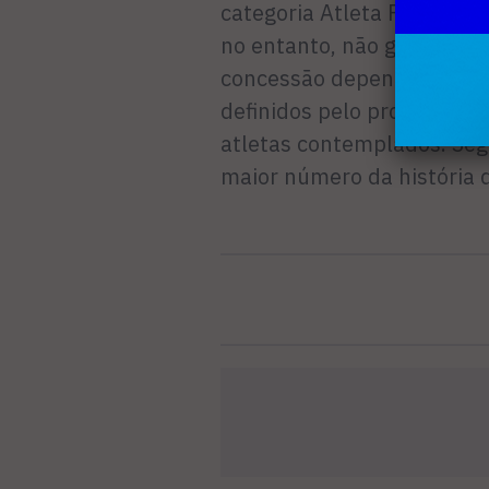
categoria Atleta Pódio. A 
no entanto, não garantem 
concessão depende dos recu
definidos pelo programa. 
atletas contemplados. Segu
maior número da história 