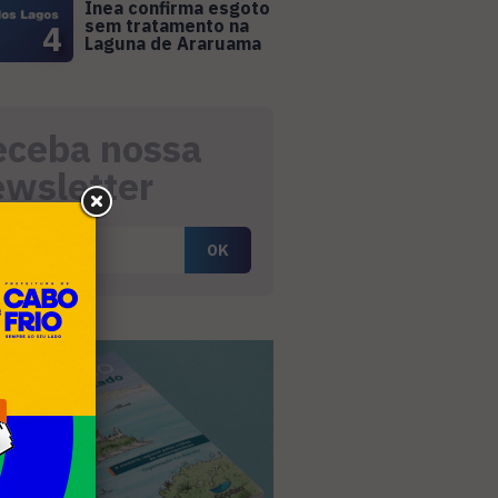
Inea confirma esgoto
sem tratamento na
4
Laguna de Araruama
eceba nossa
ewsletter