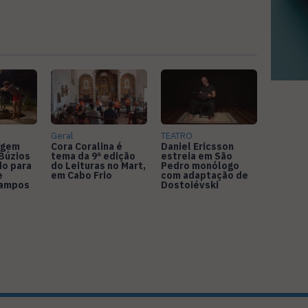
Geral
TEATRO
agem
Cora Coralina é
Daniel Ericsson
Búzios
tema da 9ª edição
estreia em São
do para
do Leituras no Mart,
Pedro monólogo
e
em Cabo Frio
com adaptação de
Campos
Dostoiévski