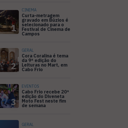
CINEMA
Curta-metragem
gravado em Búzios é
selecionado para o
1
Festival de Cinema de
Campos
GERAL
Cora Coralina é tema
da 9ª edição do
2
Leituras no Mart, em
Cabo Frio
EVENTOS
Cabo Frio recebe 20ª
edição do Diveneta
3
Moto Fest neste fim
de semana
GERAL