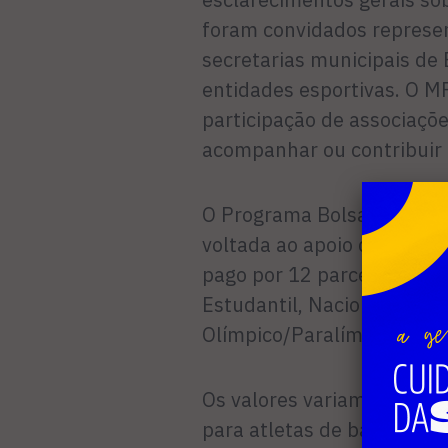
foram convidados represen
secretarias municipais de 
entidades esportivas. O 
participação de associaçõe
acompanhar ou contribuir 
O Programa Bolsa Atleta é 
voltada ao apoio direto a a
pago por 12 parcelas e con
Estudantil, Nacional, Inter
Olímpico/Paralímpico/Surd
Os valores variam confor
para atletas de base e es