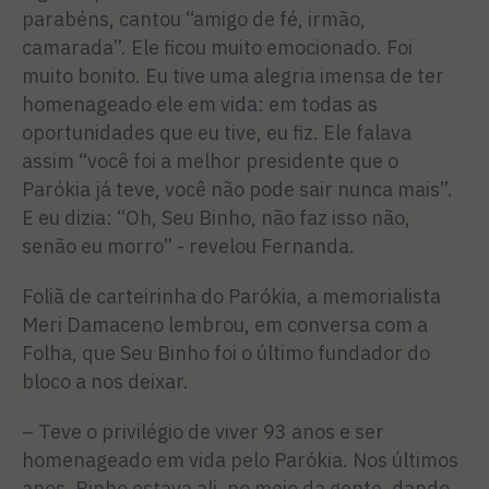
parabéns, cantou “amigo de fé, irmão,
camarada”. Ele ficou muito emocionado. Foi
muito bonito. Eu tive uma alegria imensa de ter
homenageado ele em vida: em todas as
oportunidades que eu tive, eu fiz. Ele falava
assim “você foi a melhor presidente que o
Parókia já teve, você não pode sair nunca mais”.
E eu dizia: “Oh, Seu Binho, não faz isso não,
senão eu morro” - revelou Fernanda.
Foliã de carteirinha do Parókia, a memorialista
Meri Damaceno lembrou, em conversa com a
Folha, que Seu Binho foi o último fundador do
bloco a nos deixar.
– Teve o privilégio de viver 93 anos e ser
homenageado em vida pelo Parókia. Nos últimos
anos, Binho estava ali, no meio da gente, dando