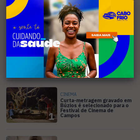
Mais Lidas
CINEMA
Curta-metragem gravado em
Búzios é selecionado para o
Festival de Cinema de
1
Campos