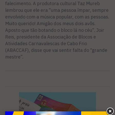
falecimento. A produtora cultural Taz Mureb
lembrou que ele era “uma pessoa ímpar, sempre
envolvido com a música popular, com as pessoas.
Muito querido! Amigão dos meus dois avôs.
Aposto que tão botando o bloco lá no céu”. Joir
Reis, presidente da Associação de Blocos e
Atividades Carnavalescas de Cabo Frio
(ABACCAF), disse que vai sentir falta do “grande
mestre”.