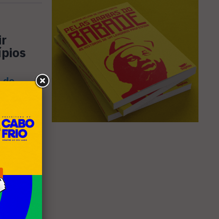
ir
ípios
 de
tos da
outros
tra
 teria