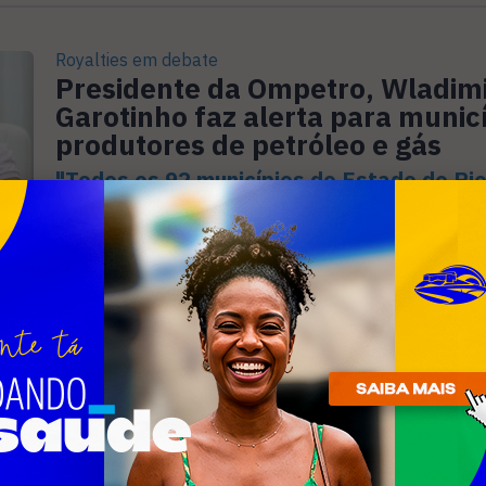
Royalties em debate
Presidente da Ompetro, Wladim
Garotinho faz alerta para munic
produtores de petróleo e gás
"Todos os 92 municípios do Estado do Rio
Janeiro possivelmente sofrerão os impac
interdição da plataforma P-53, uns mais 
menos", afirma
OPERAÇÃO CONTRA FAKE NEWS
Prefeito de Cabo Frio é alvo de
operação da Polícia Federal con
'teatro eleitoral'
Segundo investigações, Serginho Azevedo