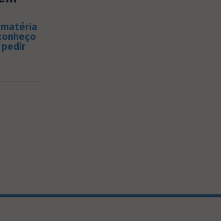
 matéria
 conheço
 pedir