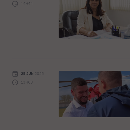
14H44
25 JUN
2025
13H08