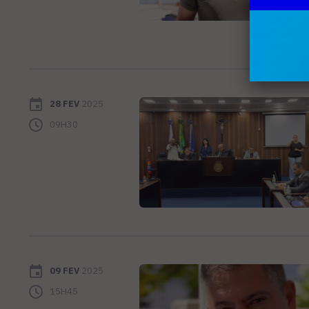
28 FEV
2025
09H30
09 FEV
2025
15H45