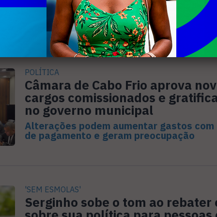
utilizado esquema de desinformação env
contratos públicos com atuação durante 
período eleitoral
POLÍTICA
Câmara de Cabo Frio aprova no
cargos comissionados e gratific
no governo municipal
Alterações podem aumentar gastos com 
de pagamento e geram preocupação
'SEM ESMOLAS'
Serginho sobe o tom ao rebater c
sobre sua política para pessoas