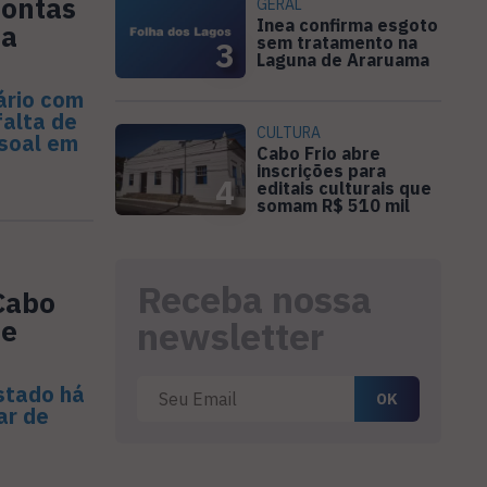
contas
GERAL
Inea confirma esgoto
ra
sem tratamento na
3
Laguna de Araruama
ário com
falta de
CULTURA
soal em
Cabo Frio abre
inscrições para
4
editais culturais que
somam R$ 510 mil
Receba nossa
Cabo
de
newsletter
stado há
ar de