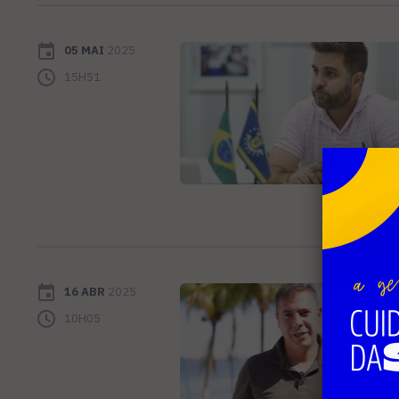
05 MAI
2025
15H51
16 ABR
2025
10H05