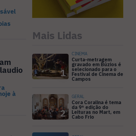
nsável
oias
Mais Lidas
CINEMA
Curta-metragem
cam
gravado em Búzios é
laudio
selecionado para o
1
Festival de Cinema de
Campos
ra
hoje à
GERAL
Cora Coralina é tema
da 9ª edição do
2
Leituras no Mart, em
Cabo Frio