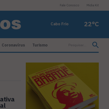
Fale Conosco
Midia Kit
22°C
Cabo Frio
Coronavírus
Turismo
ativa
al