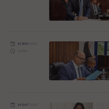
11 NOV
2025
13H06
29 OUT
2025