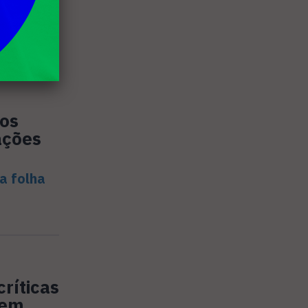
olvendo
o
vos
ações
a folha
ríticas
 em