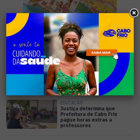
Leia Também
EDUCAÇÃO
Justiça determina que
Prefeitura de Cabo Frio
pague horas extras a
professores