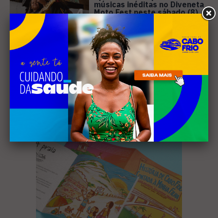
músicas inéditas no Diveneta
4
Moto Fest neste sábado (8)
Receba nossa
newsletter