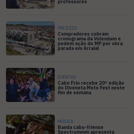
1
professores
PREJUÍZO
Compradores cobram
cronograma da Volendam e
pedem ação do MP por obra
2
parada em Arraial
EVENTOS
Cabo Frio recebe 20ª edição
do Diveneta Moto Fest neste
fim de semana
3
MÚSICA
Banda cabo-friense
Spectrummm apresenta