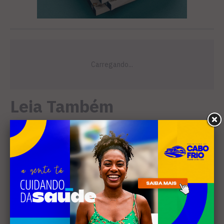
Leia Também
EDUCAÇÃO
Projeto "Interlinhas" lança
concurso de redação para
estudantes do ensino médio
em Cabo Frio
SANEAMENTO
Câmara de Búzios aprova
audiência pública para