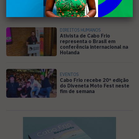
discutir atuação e serviços
da Prolagos
DIREITOS HUMANOS
Ativista de Cabo Frio
representa o Brasil em
conferência internacional na
Holanda
EVENTOS
Cabo Frio recebe 20ª edição
do Diveneta Moto Fest neste
fim de semana