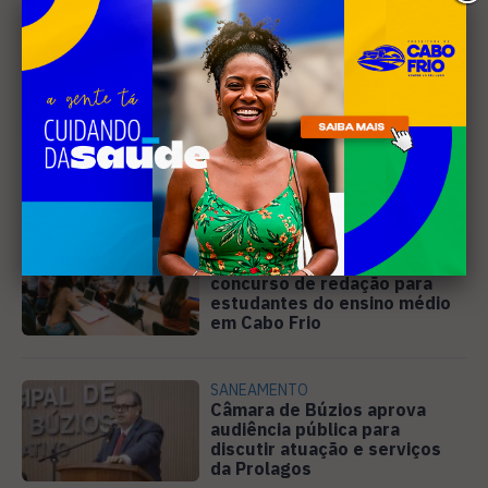
Leia Também
EDUCAÇÃO
Projeto "Interlinhas" lança
concurso de redação para
estudantes do ensino médio
em Cabo Frio
SANEAMENTO
Câmara de Búzios aprova
audiência pública para
discutir atuação e serviços
da Prolagos