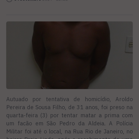
Autuado por tentativa de homicídio, Aroldo
Pereira de Sousa Filho, de 31 anos, foi preso na
quarta-feira (3) por tentar matar a prima com
um facão em São Pedro da Aldeia. A Polícia
Militar foi até o local, na Rua Rio de Janeiro, no