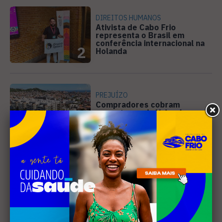
DIREITOS HUMANOS
Ativista de Cabo Frio
representa o Brasil em
conferência internacional na
2
Holanda
PREJUÍZO
Compradores cobram
cronograma da Volendam e
pedem ação do MP por obra
3
parada em Arraial
SANEAMENTO
Câmara de Búzios aprova
audiência pública para
discutir atuação e serviços
4
da Prolagos