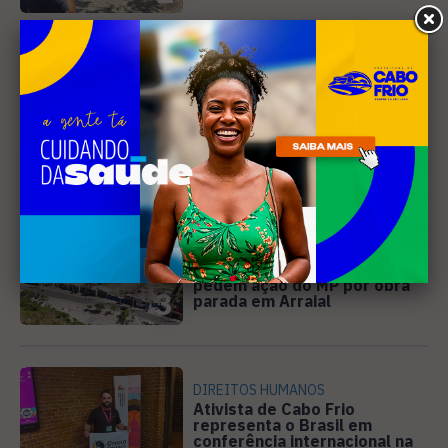
EVENTOS
Cabo Frio recebe 20ª edição
do Diveneta Moto Fest neste
fim de semana
2
PREJUÍZO
Compradores cobram
cronograma da Volendam e
pedem ação do MP por obra
3
parada em Arraial
DIREITOS HUMANOS
Ativista de Cabo Frio
representa o Brasil em
conferência internacional na