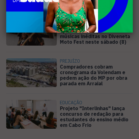
professores
MÚSICA
Banda cabo-friense
Spectrummm apresenta
músicas inéditas no Diveneta
Moto Fest neste sábado (8)
PREJUÍZO
Compradores cobram
cronograma da Volendam e
pedem ação do MP por obra
parada em Arraial
EDUCAÇÃO
Projeto "Interlinhas" lança
concurso de redação para
estudantes do ensino médio
em Cabo Frio