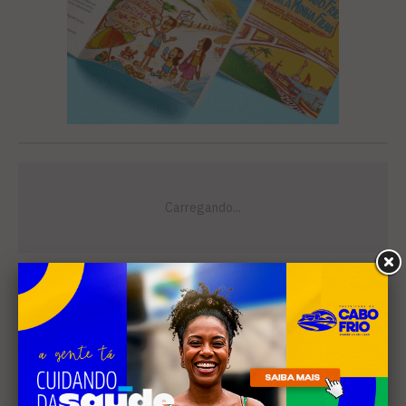
Leia Também
EDUCAÇÃO
Justiça determina que
Prefeitura de Cabo Frio
pague horas extras a