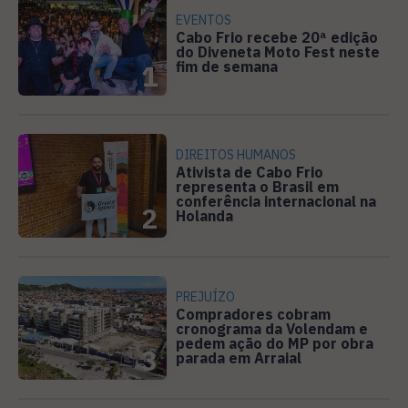
EVENTOS
Cabo Frio recebe 20ª edição
do Diveneta Moto Fest neste
fim de semana
1
DIREITOS HUMANOS
Ativista de Cabo Frio
representa o Brasil em
conferência internacional na
2
Holanda
PREJUÍZO
Compradores cobram
cronograma da Volendam e
pedem ação do MP por obra
3
parada em Arraial