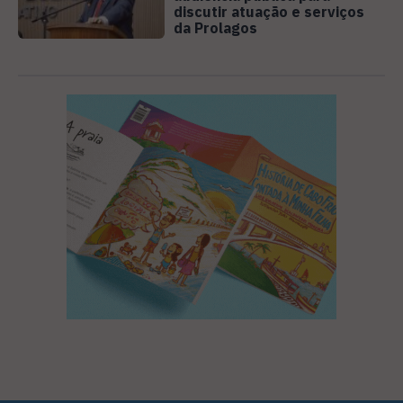
discutir atuação e serviços
da Prolagos