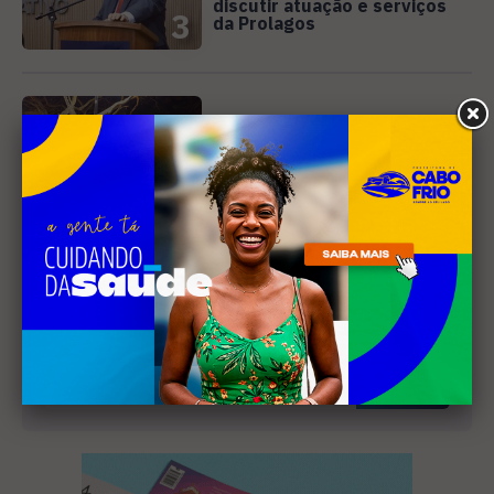
discutir atuação e serviços
3
da Prolagos
CINEMA
Curta-metragem gravado em
Búzios é selecionado para o
Festival de Cinema de
4
Campos
Receba nossa
newsletter