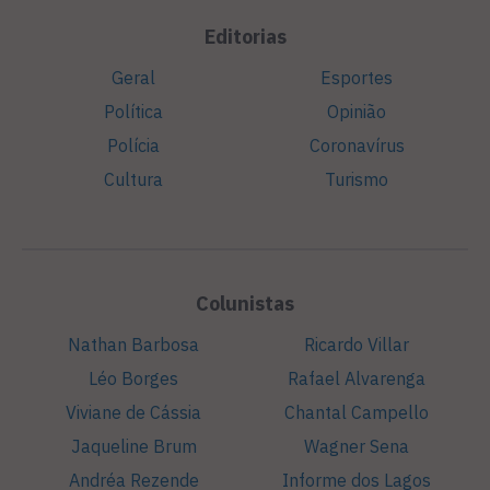
Editorias
Geral
Esportes
Política
Opinião
Polícia
Coronavírus
Cultura
Turismo
Colunistas
Nathan Barbosa
Ricardo Villar
Léo Borges
Rafael Alvarenga
Viviane de Cássia
Chantal Campello
Jaqueline Brum
Wagner Sena
Andréa Rezende
Informe dos Lagos