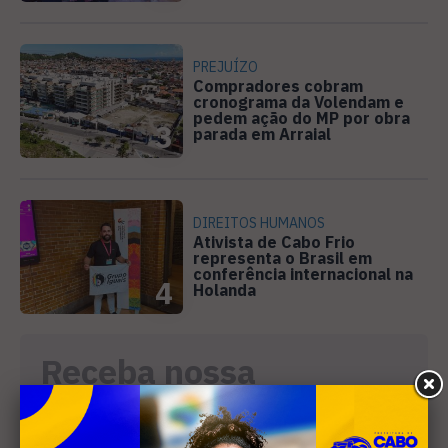
PREJUÍZO
Compradores cobram
cronograma da Volendam e
pedem ação do MP por obra
3
parada em Arraial
DIREITOS HUMANOS
Ativista de Cabo Frio
representa o Brasil em
conferência internacional na
4
Holanda
Receba nossa
newsletter