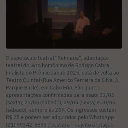
O espetáculo teatral “Refinaria”, adaptação
teatral do livro homônimo de Rodrigo Cabral,
finalista do Prêmio Jabuti 2025, está de volta ao
Teatro Quintal (Rua Américo Ferreira da Silva, 3,
Parque Burle), em Cabo Frio. São quatro
apresentações confirmadas para maio: 22/05
(sexta), 23/05 (sábado), 29/05 (sexta) e 30/05
(sábado), sempre às 20h. Os ingressos custam
R$ 25 e podem ser adquiridos pelo WhatsApp:
(21) 99342-8893 / Jussara – sujeito à lotação.