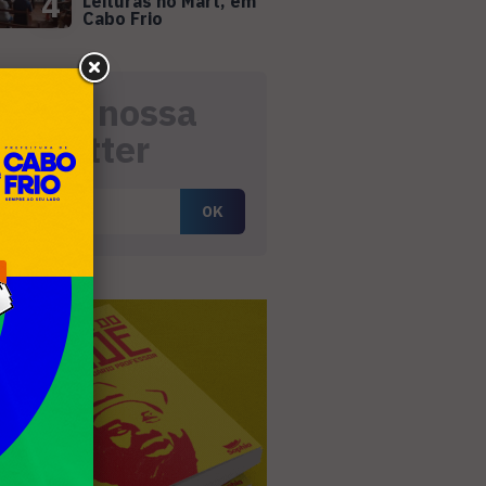
4
Leituras no Mart, em
Cabo Frio
eceba nossa
ewsletter