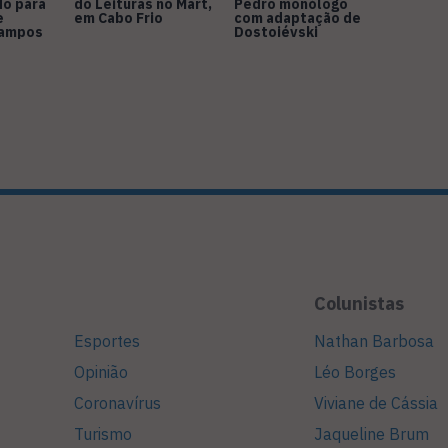
do para
do Leituras no Mart,
Pedro monólogo
e
em Cabo Frio
com adaptação de
Campos
Dostoiévski
Colunistas
Esportes
Nathan Barbosa
Opinião
Léo Borges
Coronavírus
Viviane de Cássia
Turismo
Jaqueline Brum