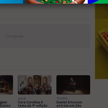
Geral
TEATRO
agem
Cora Coralina é
Daniel Ericsson
Búzios
tema da 9ª edição
estreia em São