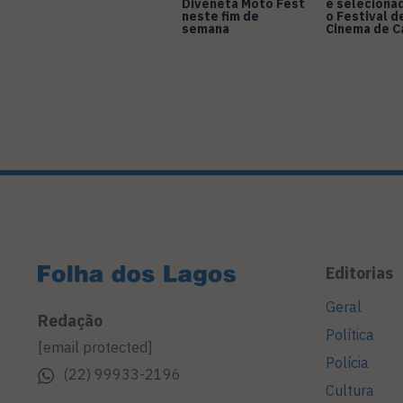
Diveneta Moto Fest
é seleciona
neste fim de
o Festival d
semana
Cinema de 
Editorias
Geral
Redação
Política
[email protected]
Polícia
(22) 99933-2196
Cultura