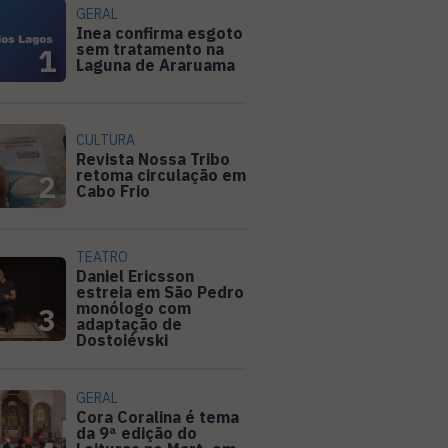
GERAL
Inea confirma esgoto
sem tratamento na
1
Laguna de Araruama
CULTURA
Revista Nossa Tribo
retoma circulação em
2
Cabo Frio
TEATRO
Daniel Ericsson
estreia em São Pedro
monólogo com
3
adaptação de
Dostoiévski
GERAL
Cora Coralina é tema
da 9ª edição do