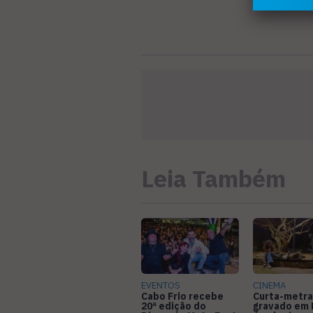
Leia Também
EVENTOS
CINEMA
Cabo Frio recebe
Curta-metr
20ª edição do
gravado em 