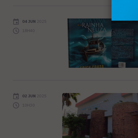
04 JUN
2025
18H40
02 JUN
2025
10H30