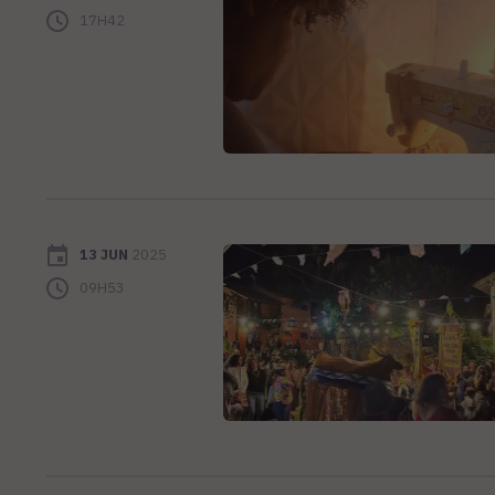
17H42
13 JUN
2025
09H53