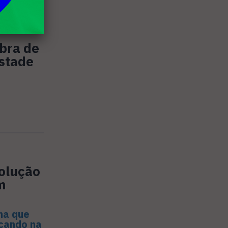
bra de
estade
volução
m
ma que
nçando na