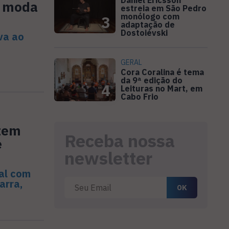
Daniel Ericsson
e moda
estreia em São Pedro
monólogo com
3
adaptação de
Dostoiévski
va ao
GERAL
Cora Coralina é tema
da 9ª edição do
4
Leituras no Mart, em
Cabo Frio
 tem
Receba nossa
e
newsletter
ial com
arra,