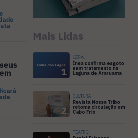
e
idade
ista
Mais Lidas
GERAL
 seus
Inea confirma esgoto
sem tratamento na
1
 em
Laguna de Araruama
ficará
rada
CULTURA
Revista Nossa Tribo
retoma circulação em
2
Cabo Frio
TEATRO