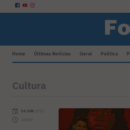
Home
Últimas Notícias
Geral
Política
P
Cultura
16 JUN
2025
10H19