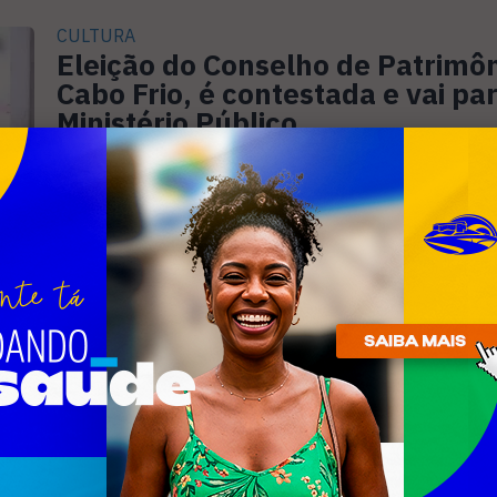
CULTURA
Eleição do Conselho de Patrimô
Cabo Frio, é contestada e vai pa
Ministério Público
Secretário de Cultura nega existência de
ilegalidades e diz que tudo foi feito dentr
FESTIVAL PATICUMBUM
Evento voltado para crianças a
neste fim de semana, em Cabo F
Programação vai reunir artistas locais na
do Itajuru para oficinas, apresentações t
música e recreação