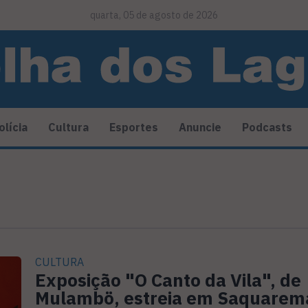
quarta, 05 de agosto de 2026
olícia
Cultura
Esportes
Anuncie
Podcasts
CULTURA
Exposição "O Canto da Vila", de
Mulambö, estreia em Saquarem