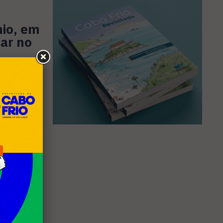
nio, em
rar no
o da Lei
contece
rio
 Fonte
eatrais,