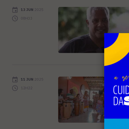
13 JUN
2025
08H33
11 JUN
2025
12H22