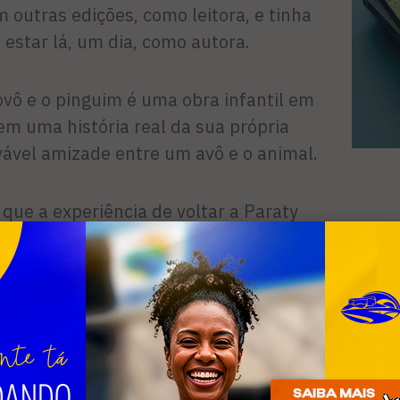
m outras edições, como leitora, e tinha
estar lá, um dia, como autora.
Vovô e o pinguim é uma obra infantil em
em uma história real da sua própria
vável amizade entre um avô e o animal.
 que a experiência de voltar a Paraty
ticipo da Flip lançando uma obra, mas
ente, pois recebi da Sophia Editora o
 mundo. O livro está lindo e poder
 está me dando uma empolgação a mais.