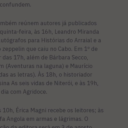
e confundem.
também reúnem autores já publicados
 quinta-feira, às 16h, Leandro Miranda
utógrafos para Histórias do Arraial e a
o zeppelin que caiu no Cabo. Em 1º de
ir das 17h, além de Bárbara Secco,
 (Aventuras na laguna) e Maurício
as as letras). Às 18h, o historiador
na As seis vidas de Niterói, e às 19h,
dia com Agridoce.
 10h, Érica Magni recebe os leitores; às
fa Angola em armas e lágrimas. O
ção da editora será em 3 de agosto,