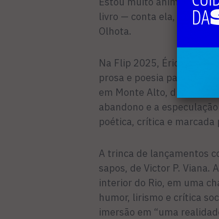
Estou muito animada para 
livro — conta ela, que tam
Olhota.
Na Flip 2025, Érica lança 
prosa e poesia para retrata
em Monte Alto, distrito de 
abandono e a especulação 
poética, crítica e marcada
A trinca de lançamentos 
sapos, de Victor P. Viana.
interior do Rio, em uma ch
humor, lirismo e crítica so
imersão em “uma realidade 