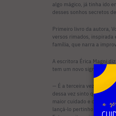
algo mágico, já tinha ido e
desses sonhos secretos de 
Primeiro livro da autora, 
versos rimados, inspirada 
família, que narra a impro
A escritora Érica Magni diz
tem um novo significado:
— É a terceira vez que par
dessa vez sinto que é difer
maior cuidado e carinho do
lançá-lo pertinho do mar