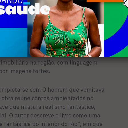
saber o que os leitores vão achar do
bém é autora de Poérica e Areia na
Maresia corrói os dentes, obra que une
r a corrosão social, ambiental e afetiva
Arraial do Cabo. O livro denuncia o
imobiliária na região, com linguagem
 por imagens fortes.
completa-se com O homem que vomitava
 A obra reúne contos ambientados no
ave que mistura realismo fantástico,
cial. O autor descreve o livro como uma
fantástica do interior do Rio”, em que