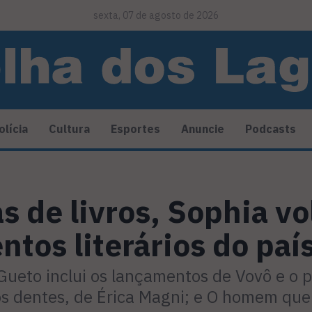
sexta, 07 de agosto de 2026
olícia
Cultura
Esportes
Anuncie
Podcasts
 de livros, Sophia vo
tos literários do país
ueto inclui os lançamentos de Vovô e o 
os dentes, de Érica Magni; e O homem que