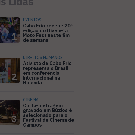
s Lidas
EVENTOS
Cabo Frio recebe 20ª
edição do Diveneta
1
Moto Fest neste fim
de semana
DIREITOS HUMANOS
Ativista de Cabo Frio
representa o Brasil
em conferência
2
internacional na
Holanda
CINEMA
Curta-metragem
gravado em Búzios é
selecionado para o
3
Festival de Cinema de
Campos