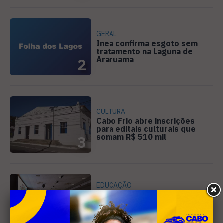
GERAL
Inea confirma esgoto sem
tratamento na Laguna de
Araruama
2
CULTURA
Cabo Frio abre inscrições
para editais culturais que
somam R$ 510 mil
3
EDUCAÇÃO
Secretário que elevou IDEB
de 4,2 para 8,8 no Ceará vai
compartilhar estratégias em
4
Cabo Frio