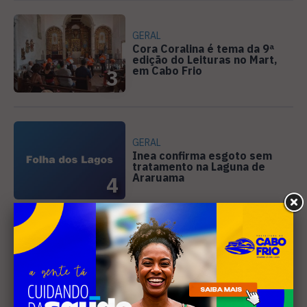
GERAL
Cora Coralina é tema da 9ª
edição do Leituras no Mart,
em Cabo Frio
3
GERAL
Inea confirma esgoto sem
tratamento na Laguna de
Araruama
4
Receba nossa
newsletter