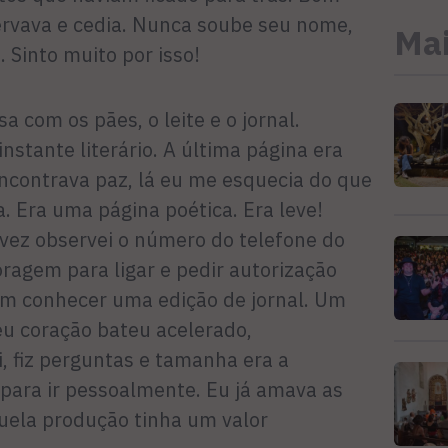
servava e cedia. Nunca soube seu nome,
Mai
. Sinto muito por isso!
a com os pães, o leite e o jornal.
stante literário. A última página era
encontrava paz, lá eu me esquecia do que
. Era uma página poética. Era leve!
 vez observei o número do telefone do
oragem para ligar e pedir autorização
bom conhecer uma edição de jornal. Um
eu coração bateu acelerado,
 fiz perguntas e tamanha era a
 para ir pessoalmente. Eu já amava as
uela produção tinha um valor