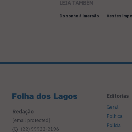
LEIA TAMBÉM
Do sonho à imersão
Vestes impe
Editorias
Geral
Redação
Política
[email protected]
Polícia
(22) 99933-2196