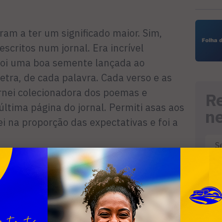
am a ter um significado maior. Sim,
 escritos num jornal. Era incrível
 Foi uma boa semente lançada ao
etra, de cada palavra. Cada verso e as
rnei colecionadora dos poemas e
R
última página do jornal. Permiti asas aos
n
ei na proporção das expectativas e foi a
. Bom ouvinte, nada crítico! Acolheu
s, cada mínimo sussurro do meu
colho frutos de tal semeadura. Meu pé
rutificou! Que alegria ler cada