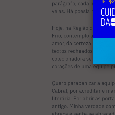
parágrafo, cada mínima in
veias. Há poesia na resistê
Hoje, na Região dos Lagos 
Frio, contemplo a paz nas e
amor, da certeza de que va
textos recheados de coraçã
colecionadora se tornou fo
corações de uma equipe pr
Quero parabenizar a equip
Cabral, por acreditar e ma
literária. Por abrir as por
antigo. Minha verdade com
abraça e sente-se abraçad