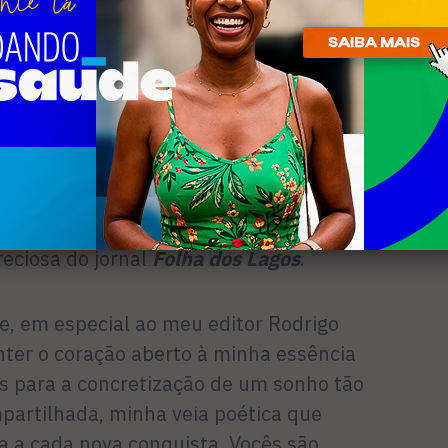
tenção poética que flui das minhas
ncia.
do Rio de Janeiro, na cidade de Cabo
ntrelinhas. A resistência do leve, do
le a pena acreditar. Palavra por palavra,
o. O sonho adolescente se fez real. A
nte, e a inspiração está ancorada nos
eciosa do jornal
Folha dos Lagos
.
e, em especial ao meu editor Rodrigo
nter o coração aberto à minha essência
tas para a concretização de um sonho tão
partilhada, minha veia poética que
a a cada nova conquista. Vocês são