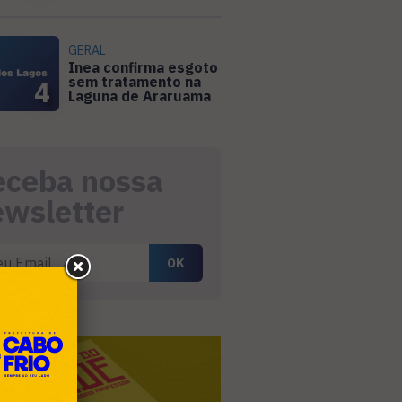
GERAL
Inea confirma esgoto
sem tratamento na
4
Laguna de Araruama
eceba nossa
ewsletter