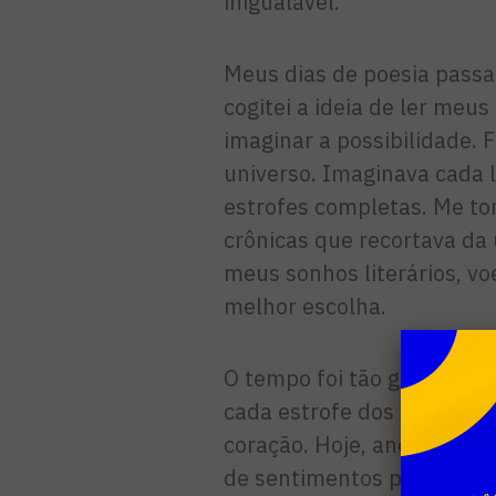
inigualável.
Meus dias de poesia passar
cogitei a ideia de ler meus
imaginar a possibilidade.
universo. Imaginava cada l
estrofes completas. Me to
crônicas que recortava da 
meus sonhos literários, vo
melhor escolha.
O tempo foi tão generoso..
cada estrofe dos meus dia
coração. Hoje, anos após, 
de sentimentos preciosos f