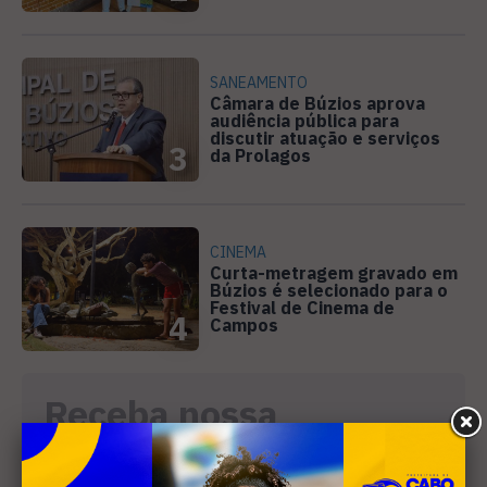
SANEAMENTO
Câmara de Búzios aprova
audiência pública para
discutir atuação e serviços
3
da Prolagos
CINEMA
Curta-metragem gravado em
Búzios é selecionado para o
Festival de Cinema de
4
Campos
Receba nossa
newsletter