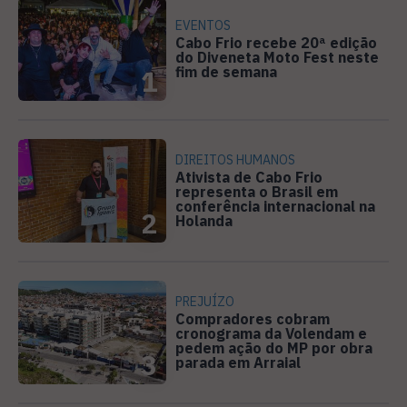
EVENTOS
Cabo Frio recebe 20ª edição
do Diveneta Moto Fest neste
fim de semana
1
DIREITOS HUMANOS
Ativista de Cabo Frio
representa o Brasil em
conferência internacional na
2
Holanda
PREJUÍZO
Compradores cobram
cronograma da Volendam e
pedem ação do MP por obra
3
parada em Arraial