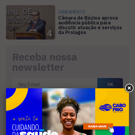
SANEAMENTO
Câmara de Búzios aprova
audiência pública para
discutir atuação e serviços
4
da Prolagos
Receba nossa
newsletter