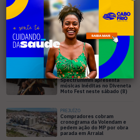
Leia Também
MÚSICA
Banda cabo-friense
Spectrummm apresenta
músicas inéditas no Diveneta
Moto Fest neste sábado (8)
PREJUÍZO
Compradores cobram
cronograma da Volendam e
pedem ação do MP por obra
parada em Arraial