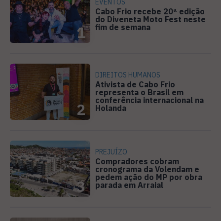
EVENTOS
Cabo Frio recebe 20ª edição
do Diveneta Moto Fest neste
fim de semana
1
DIREITOS HUMANOS
Ativista de Cabo Frio
representa o Brasil em
conferência internacional na
2
Holanda
PREJUÍZO
Compradores cobram
cronograma da Volendam e
pedem ação do MP por obra
3
parada em Arraial