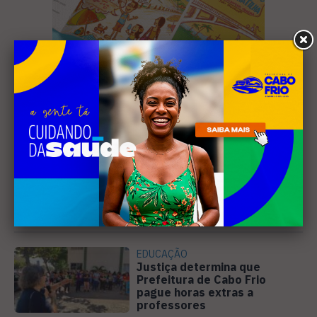
Leia Também
EDUCAÇÃO
Justiça determina que
Prefeitura de Cabo Frio
pague horas extras a
professores