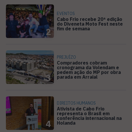
EVENTOS
Cabo Frio recebe 20ª edição
do Diveneta Moto Fest neste
fim de semana
2
PREJUÍZO
Compradores cobram
cronograma da Volendam e
pedem ação do MP por obra
3
parada em Arraial
DIREITOS HUMANOS
Ativista de Cabo Frio
representa o Brasil em
conferência internacional na
4
Holanda