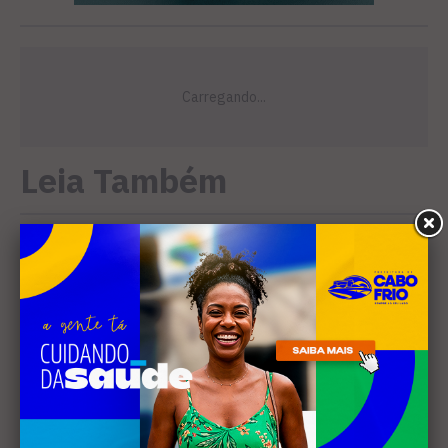
Leia Também
EDUCAÇÃO
Justiça determina que
Prefeitura de Cabo Frio
pague horas extras a
professores
MÚSICA
Banda cabo-friense
Spectrummm apresenta
músicas inéditas no Diveneta