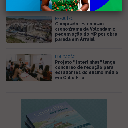
Moto Fest neste sábado (8)
PREJUÍZO
Compradores cobram
cronograma da Volendam e
pedem ação do MP por obra
parada em Arraial
EDUCAÇÃO
Projeto "Interlinhas" lança
concurso de redação para
estudantes do ensino médio
em Cabo Frio