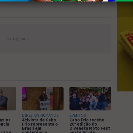
DIREITOS HUMANOS
EVENTOS
úzios
Ativista de Cabo
Cabo Frio recebe
ência
Frio representa o
20ª edição do
Brasil em
Diveneta Moto Fest
ação e
conferência
neste fim de