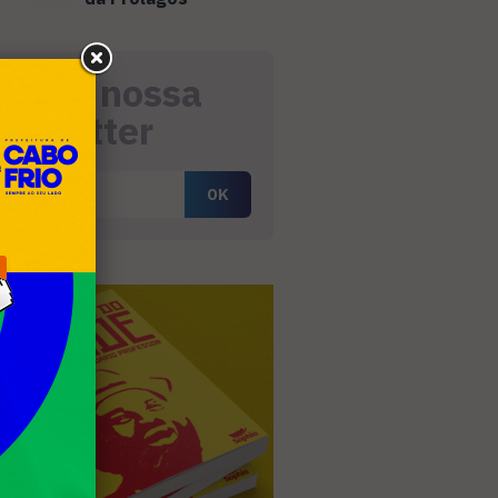
eceba nossa
ewsletter