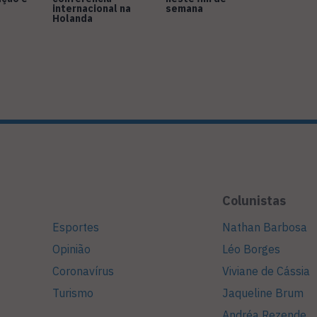
internacional na
semana
Holanda
Colunistas
Esportes
Nathan Barbosa
Opinião
Léo Borges
Coronavírus
Viviane de Cássia
Turismo
Jaqueline Brum
Andréa Rezende