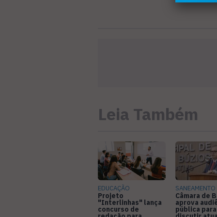
Leia Também
EDUCAÇÃO
SANEAMENTO
Projeto
Câmara de B
"Interlinhas" lança
aprova audi
concurso de
pública para
redação para
discutir atu