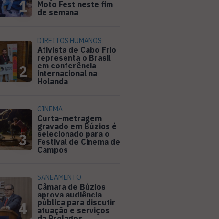
1
Moto Fest neste fim
de semana
DIREITOS HUMANOS
Ativista de Cabo Frio
representa o Brasil
em conferência
2
internacional na
Holanda
CINEMA
Curta-metragem
gravado em Búzios é
selecionado para o
3
Festival de Cinema de
Campos
SANEAMENTO
Câmara de Búzios
aprova audiência
pública para discutir
4
atuação e serviços
da Prolagos