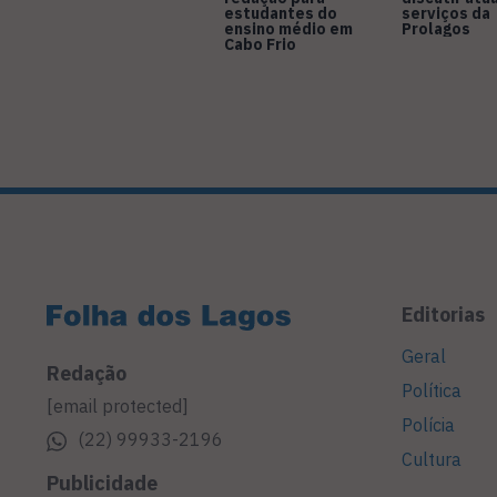
estudantes do
serviços da
ensino médio em
Prolagos
Cabo Frio
Editorias
Geral
Redação
Política
[email protected]
Polícia
(22) 99933-2196
Cultura
Publicidade