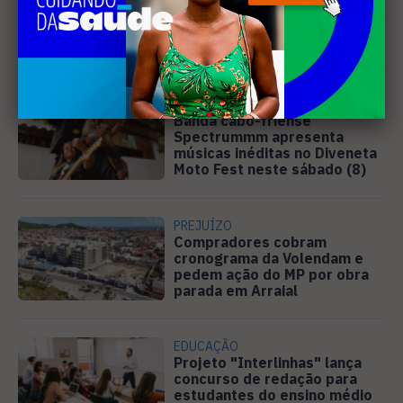
Justiça determina que
Prefeitura de Cabo Frio
pague horas extras a
professores
MÚSICA
Banda cabo-friense
Spectrummm apresenta
músicas inéditas no Diveneta
Moto Fest neste sábado (8)
PREJUÍZO
Compradores cobram
cronograma da Volendam e
pedem ação do MP por obra
parada em Arraial
EDUCAÇÃO
Projeto "Interlinhas" lança
concurso de redação para
estudantes do ensino médio