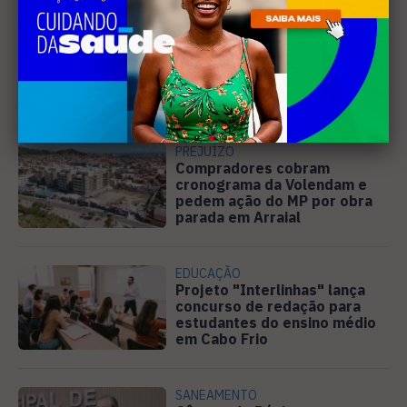
MÚSICA
Banda cabo-friense
Spectrummm apresenta
músicas inéditas no Diveneta
Moto Fest neste sábado (8)
PREJUÍZO
Compradores cobram
cronograma da Volendam e
pedem ação do MP por obra
parada em Arraial
EDUCAÇÃO
Projeto "Interlinhas" lança
concurso de redação para
estudantes do ensino médio
em Cabo Frio
SANEAMENTO