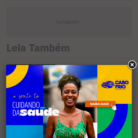
Leia Também
MÚSICA
Banda cabo-friense
Spectrummm apresenta
músicas inéditas no Diveneta
Moto Fest neste sábado (8)
PREJUÍZO
Compradores cobram
cronograma da Volendam e
pedem ação do MP por obra
parada em Arraial