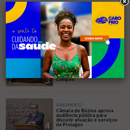
DIREITOS HUMANOS
Ativista de Cabo Frio
representa o Brasil em
conferência internacional na
2
Holanda
CINEMA
Curta-metragem gravado em
Búzios é selecionado para o
Festival de Cinema de
3
Campos
SANEAMENTO
Câmara de Búzios aprova
audiência pública para
discutir atuação e serviços
4
da Prolagos