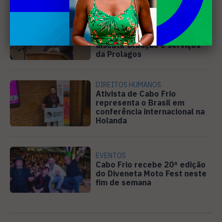
SANEAMENTO
Câmara de Búzios aprova
audiência pública para
discutir atuação e serviços
da Prolagos
DIREITOS HUMANOS
Ativista de Cabo Frio
representa o Brasil em
conferência internacional na
Holanda
EVENTOS
Cabo Frio recebe 20ª edição
do Diveneta Moto Fest neste
fim de semana