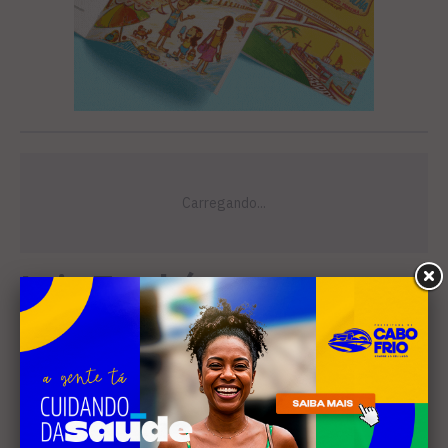
Leia Também
EDUCAÇÃO
Projeto "Interlinhas" lança
concurso de redação para
estudantes do ensino médio
em Cabo Frio