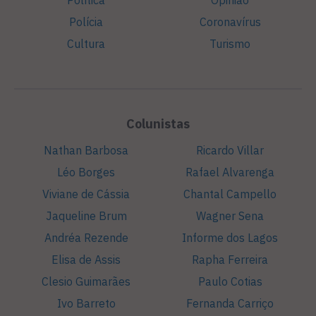
Política
Opinião
Polícia
Coronavírus
Cultura
Turismo
Colunistas
Nathan Barbosa
Ricardo Villar
Léo Borges
Rafael Alvarenga
Viviane de Cássia
Chantal Campello
Jaqueline Brum
Wagner Sena
Andréa Rezende
Informe dos Lagos
Elisa de Assis
Rapha Ferreira
Clesio Guimarães
Paulo Cotias
Ivo Barreto
Fernanda Carriço