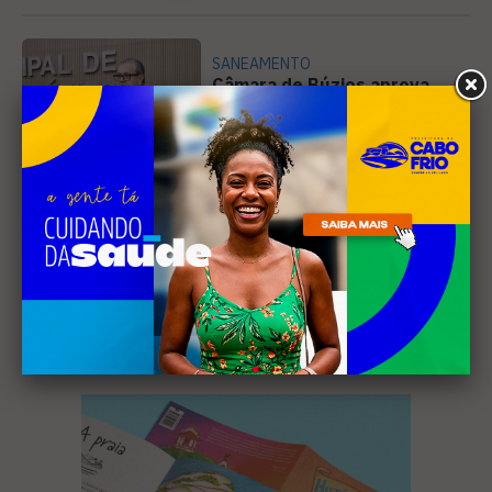
SANEAMENTO
Câmara de Búzios aprova
audiência pública para
discutir atuação e serviços
4
da Prolagos
Receba nossa
newsletter