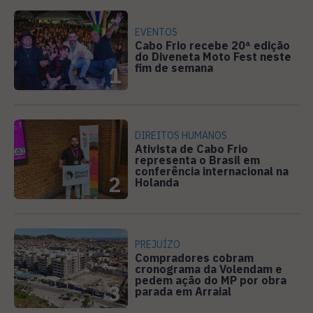
EVENTOS
Cabo Frio recebe 20ª edição
do Diveneta Moto Fest neste
fim de semana
1
DIREITOS HUMANOS
Ativista de Cabo Frio
representa o Brasil em
conferência internacional na
2
Holanda
PREJUÍZO
Compradores cobram
cronograma da Volendam e
pedem ação do MP por obra
3
parada em Arraial