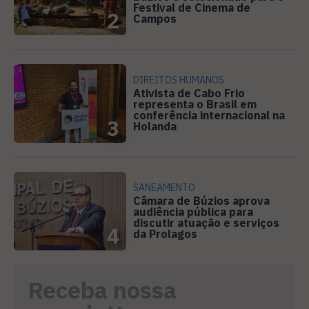
Festival de Cinema de
2
Campos
DIREITOS HUMANOS
Ativista de Cabo Frio
representa o Brasil em
conferência internacional na
3
Holanda
SANEAMENTO
Câmara de Búzios aprova
audiência pública para
discutir atuação e serviços
4
da Prolagos
Receba nossa