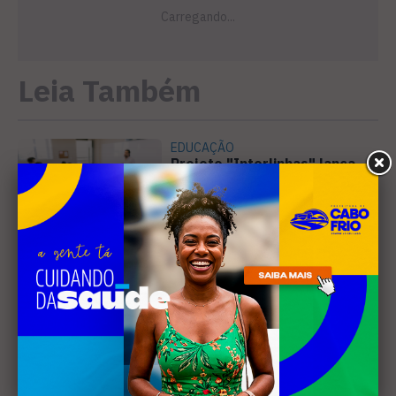
Leia Também
EDUCAÇÃO
Projeto "Interlinhas" lança
concurso de redação para
estudantes do ensino médio
em Cabo Frio
SANEAMENTO
Câmara de Búzios aprova
audiência pública para
discutir atuação e serviços
da Prolagos
DIREITOS HUMANOS