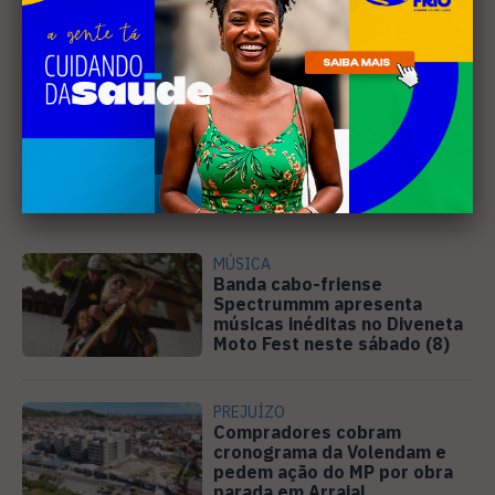
Leia Também
EDUCAÇÃO
Justiça determina que
Prefeitura de Cabo Frio
pague horas extras a
professores
MÚSICA
Banda cabo-friense
Spectrummm apresenta
músicas inéditas no Diveneta
Moto Fest neste sábado (8)
PREJUÍZO
Compradores cobram
cronograma da Volendam e
pedem ação do MP por obra
parada em Arraial