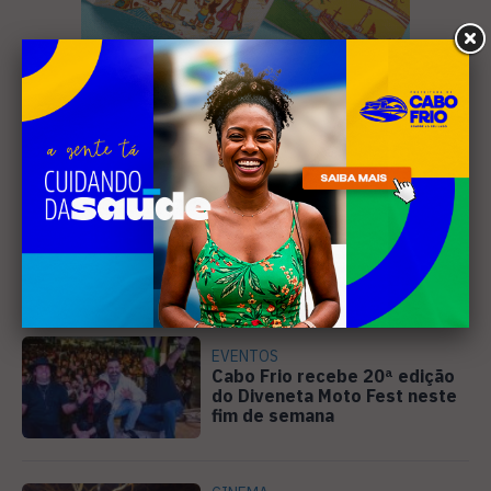
Leia Também
EVENTOS
Cabo Frio recebe 20ª edição
do Diveneta Moto Fest neste
fim de semana