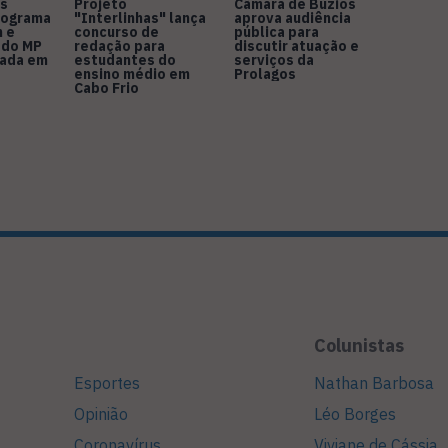
s
Projeto
Câmara de Búzios
nograma
"Interlinhas" lança
aprova audiência
 e
concurso de
pública para
 do MP
redação para
discutir atuação e
rada em
estudantes do
serviços da
ensino médio em
Prolagos
Cabo Frio
Colunistas
Esportes
Nathan Barbosa
Opinião
Léo Borges
Coronavírus
Viviane de Cássia