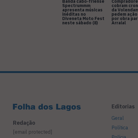
Banda cabo-friense
Compradore
Spectrummm
cobram cro
apresenta músicas
da Volendam
inéditas no
pedem ação
Diveneta Moto Fest
por obra pa
neste sábado (8)
Arraial
Editorias
Geral
Redação
Política
[email protected]
Polícia