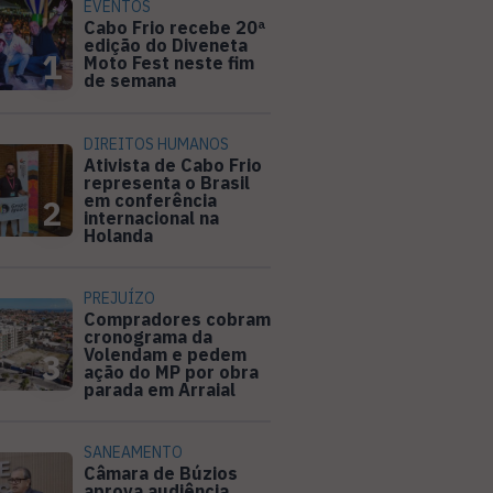
EVENTOS
Cabo Frio recebe 20ª
edição do Diveneta
1
Moto Fest neste fim
de semana
DIREITOS HUMANOS
Ativista de Cabo Frio
representa o Brasil
em conferência
2
internacional na
Holanda
PREJUÍZO
Compradores cobram
cronograma da
Volendam e pedem
3
ação do MP por obra
parada em Arraial
SANEAMENTO
Câmara de Búzios
aprova audiência