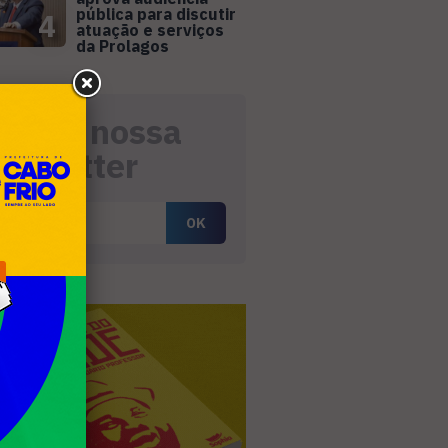
pública para discutir
4
atuação e serviços
da Prolagos
eceba nossa
ewsletter