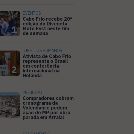
EVENTOS
Cabo Frio recebe 20ª
edição do Diveneta
1
Moto Fest neste fim
de semana
DIREITOS HUMANOS
Ativista de Cabo Frio
representa o Brasil
em conferência
2
internacional na
Holanda
PREJUÍZO
Compradores cobram
cronograma da
Volendam e pedem
3
ação do MP por obra
parada em Arraial