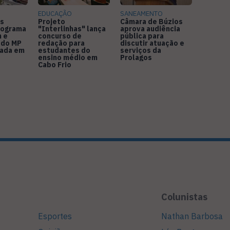
EDUCAÇÃO
SANEAMENTO
s
Projeto
Câmara de Búzios
nograma
"Interlinhas" lança
aprova audiência
 e
concurso de
pública para
 do MP
redação para
discutir atuação e
rada em
estudantes do
serviços da
ensino médio em
Prolagos
Cabo Frio
Colunistas
Esportes
Nathan Barbosa