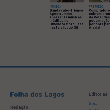
MÚSICA
PREJUÍZO
Banda cabo-friense
Compradore
Spectrummm
cobram cro
apresenta músicas
da Volendam
inéditas no
pedem ação
Diveneta Moto Fest
por obra pa
neste sábado (8)
Arraial
Editorias
Geral
Redação