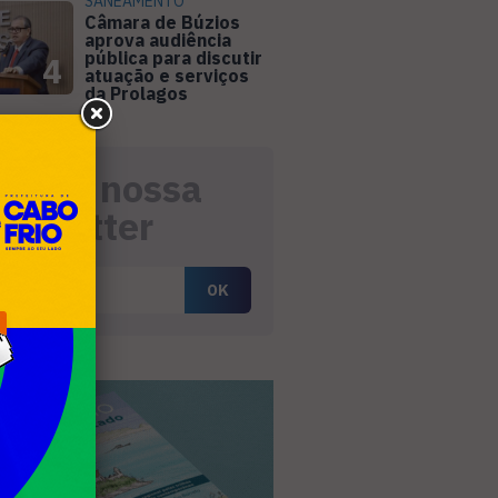
SANEAMENTO
Câmara de Búzios
aprova audiência
pública para discutir
4
atuação e serviços
da Prolagos
eceba nossa
ewsletter