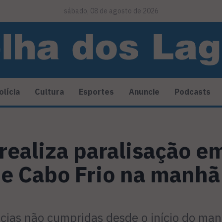
sábado, 08 de agosto de 2026
olícia
Cultura
Esportes
Anuncie
Podcasts
realiza paralisação em
de Cabo Frio na manhã
ncias não cumpridas desde o início do ma