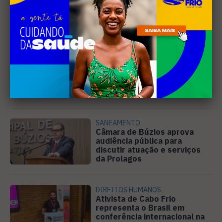
Leia Também
EDUCAÇÃO
Projeto "Interlinhas" lança
concurso de redação para
estudantes do ensino médio
em Cabo Frio
SANEAMENTO
Câmara de Búzios aprova
audiência pública para
discutir atuação e serviços
da Prolagos
DIREITOS HUMANOS
Ativista de Cabo Frio
representa o Brasil em
conferência internacional na