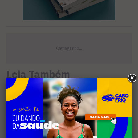
Leia Também
EDUCAÇÃO
Projeto "Interlinhas" lança
concurso de redação para
estudantes do ensino médio
em Cabo Frio
SANEAMENTO