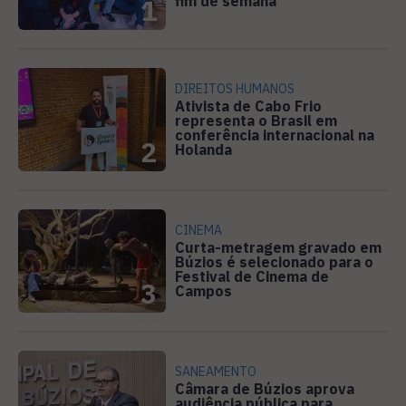
fim de semana
1
DIREITOS HUMANOS
Ativista de Cabo Frio
representa o Brasil em
conferência internacional na
2
Holanda
CINEMA
Curta-metragem gravado em
Búzios é selecionado para o
Festival de Cinema de
3
Campos
SANEAMENTO
Câmara de Búzios aprova
audiência pública para