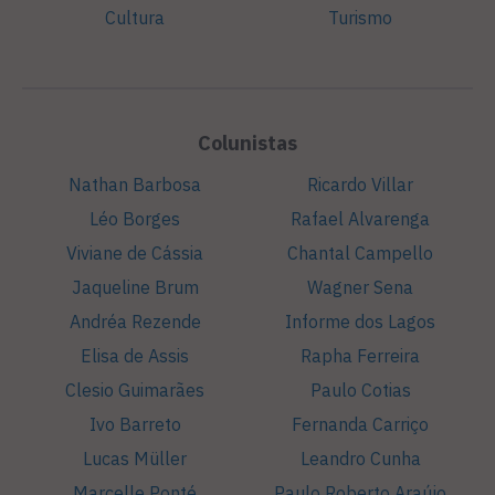
Cultura
Turismo
Colunistas
Nathan Barbosa
Ricardo Villar
Léo Borges
Rafael Alvarenga
Viviane de Cássia
Chantal Campello
Jaqueline Brum
Wagner Sena
Andréa Rezende
Informe dos Lagos
Elisa de Assis
Rapha Ferreira
Clesio Guimarães
Paulo Cotias
Ivo Barreto
Fernanda Carriço
Lucas Müller
Leandro Cunha
Marcelle Ponté
Paulo Roberto Araújo