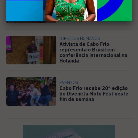
Câmara de Búzios aprova
audiência pública para
discutir atuação e serviços
da Prolagos
DIREITOS HUMANOS
Ativista de Cabo Frio
representa o Brasil em
conferência internacional na
Holanda
EVENTOS
Cabo Frio recebe 20ª edição
do Diveneta Moto Fest neste
fim de semana