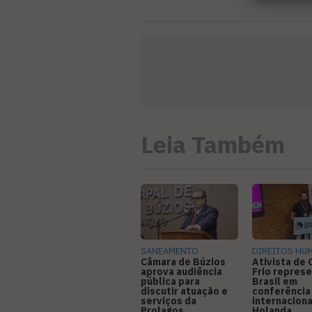
Leia Também
SANEAMENTO
DIREITOS HU
Câmara de Búzios
Ativista de
aprova audiência
Frio represe
pública para
Brasil em
discutir atuação e
conferência
serviços da
internaciona
Prolagos
Holanda