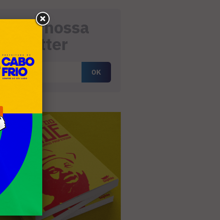
eceba nossa
ewsletter