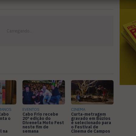
MANOS
EVENTOS
CINEMA
 Cabo
Cabo Frio recebe
Curta-metragem
nta o
20ª edição do
gravado em Búzios
Diveneta Moto Fest
é selecionado para
neste fim de
o Festival de
l na
semana
Cinema de Campos