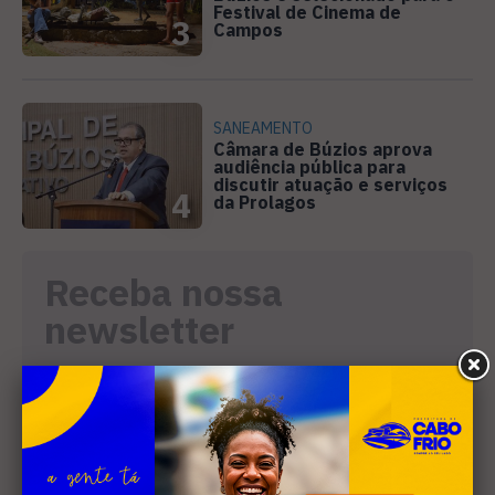
Festival de Cinema de
3
Campos
SANEAMENTO
Câmara de Búzios aprova
audiência pública para
discutir atuação e serviços
4
da Prolagos
Receba nossa
newsletter