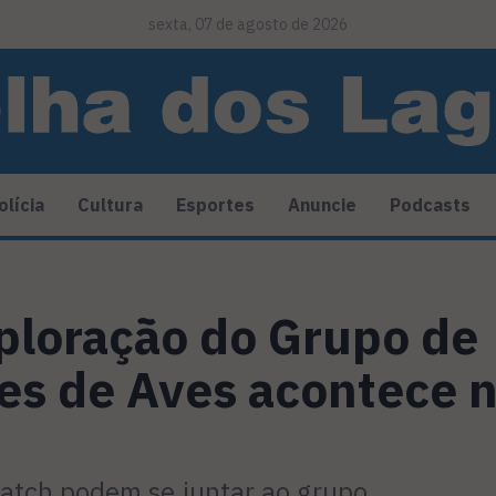
sexta, 07 de agosto de 2026
olícia
Cultura
Esportes
Anuncie
Podcasts
ploração do Grupo de
es de Aves acontece 
atch podem se juntar ao grupo