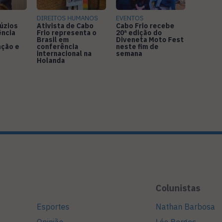
DIREITOS HUMANOS
EVENTOS
úzios
Ativista de Cabo
Cabo Frio recebe
ência
Frio representa o
20ª edição do
Brasil em
Diveneta Moto Fest
ação e
conferência
neste fim de
internacional na
semana
Holanda
Colunistas
Esportes
Nathan Barbosa