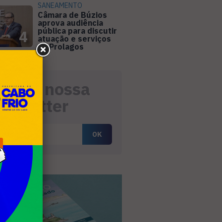
SANEAMENTO
Câmara de Búzios
aprova audiência
pública para discutir
4
atuação e serviços
da Prolagos
eceba nossa
ewsletter