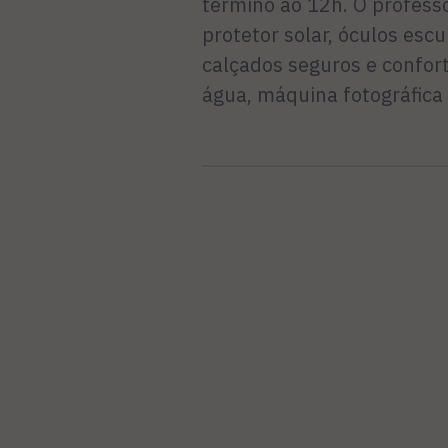
término ao 12h. O profes
protetor solar, óculos esc
calçados seguros e confort
água, máquina fotográfica e