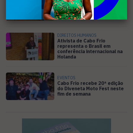
Câmara de Búzios aprova
audiência pública para
discutir atuação e serviços
da Prolagos
DIREITOS HUMANOS
Ativista de Cabo Frio
representa o Brasil em
conferência internacional na
Holanda
EVENTOS
Cabo Frio recebe 20ª edição
do Diveneta Moto Fest neste
fim de semana