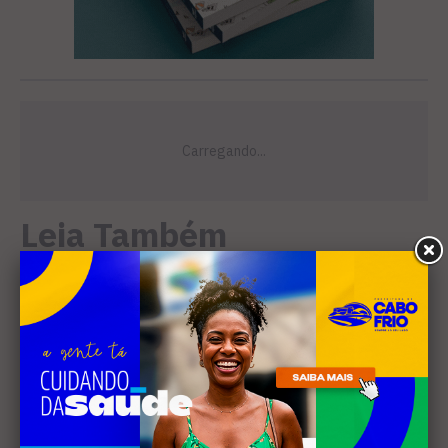
Leia Também
EDUCAÇÃO
Projeto "Interlinhas" lança
concurso de redação para
estudantes do ensino médio
em Cabo Frio
SANEAMENTO